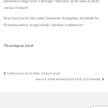
juhtimises ning Eesti Vabariigi Valitsuses peab naisi ja mehi
olema võrdselt!
Seni kuni kasvõi üks naine kannatab ebaõigluse all jätkub ka
Eestimaa naiste kongresside väärikas traditsioon.
Ühendagem jõud!
Post
TÄNUAVALDUS ENK OSALEJALE
navigation
AASTA EMA KANDIDAATIDE ESITAMINE