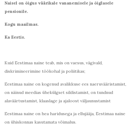
Naisel on õigus väärikale vananemisele ja õiglasele
pensionile.
Kogu maailmas.
Ka Eestis.
Kuid Eestimaa naine teab, mis on vaesus, vägivald,
diskrimineerimine töökohal ja poliitikas;
Eestimaa naine on kogenud avalikkuse ees naeruvääristamist,
on näinud meedias ühekülgset sildistamist, on tundnud
alaväärtustamist, klaaslage ja ajaloost väljaunustamist
Eestimaa naine on hea haridusega ja ellujääja, Eestimaa naine
on ühiskonnas kasutamata võimalus.