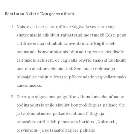
Eestimaa Naiste Kongress nõuab:
Naistevastase ja soopõhise vägivalla vastu on vaja
süsteemseid riiklikult rahastatud meetmeid! Eesti peab
ratifitseerima Istanbuli konventsiooni! Riigil tuleb
panustada konventsioonis nõutud tegevuste sisulisele
täitmisele selliselt, et vägivalla ohvrid saaksid täielikult
uue elu alustamisele aidatud. See annab eelduse ja
pikaajalise mõju tulevaste põlvkondade vägivallatumaks
kasvamiseks.
Euroopa sügavaima palgalõhe vähendamiseks nõuame
tööinspektsioonile sisulist kontrolliõigust palkade üle
ja töökuulutustes palkade näitamist! Riigil ja
omavalitsustel tuleb panustada haridus-, kultuuri-,
tervishoiu- ja sotsiaaltöötajate palkade