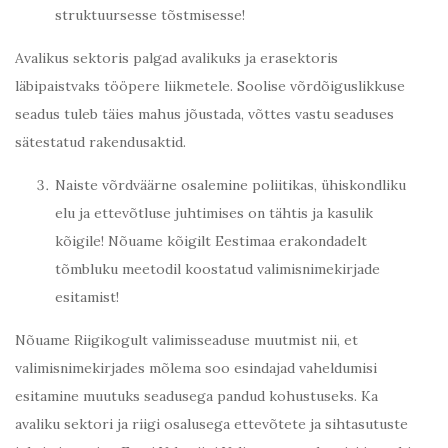
struktuursesse tõstmisesse!
Avalikus sektoris palgad avalikuks ja erasektoris
läbipaistvaks tööpere liikmetele. Soolise võrdõiguslikkuse
seadus tuleb täies mahus jõustada, võttes vastu seaduses
sätestatud rakendusaktid.
Naiste võrdväärne osalemine poliitikas, ühiskondliku
elu ja ettevõtluse juhtimises on tähtis ja kasulik
kõigile! Nõuame kõigilt Eestimaa erakondadelt
tõmbluku meetodil koostatud valimisnimekirjade
esitamist!
Nõuame Riigikogult valimisseaduse muutmist nii, et
valimisnimekirjades mõlema soo esindajad vaheldumisi
esitamine muutuks seadusega pandud kohustuseks. Ka
avaliku sektori ja riigi osalusega ettevõtete ja sihtasutuste