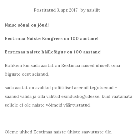
Postitatud
by
3. apr. 2017
naisliit
Naise sõnal on jõud!
Eestimaa Naiste Kongress on 100 aastane!
Eestimaa naiste hääleõigus on 100 aastane!
Rohkem kui sada aastat on Eestimaa naised ühiselt oma
õiguste eest seisnud,
sada aastat on avalikul poliitilisel areenil tegutsenud –
saanud valida ja olla valitud esinduskogudesse, kuid vaatamata
sellele ei ole naiste võimeid väärtustatud.
Oleme uhked Eestimaa naiste ühiste saavutuste üle.