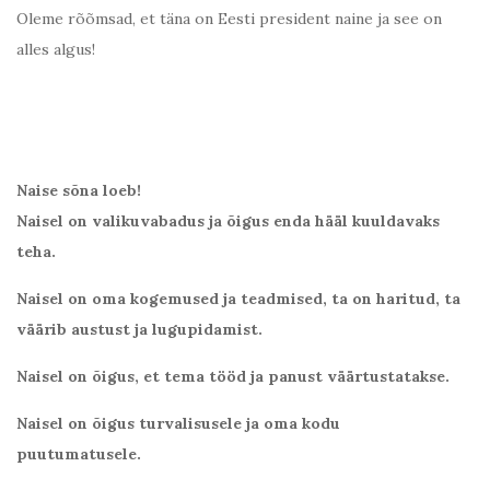
Oleme rõõmsad, et täna on Eesti president naine ja see on
alles algus!
Naise sõna loeb!
Naisel on valikuvabadus ja õigus enda hääl kuuldavaks
teha.
Naisel on oma kogemused ja teadmised, ta on haritud, ta
väärib austust ja lugupidamist.
Naisel on õigus, et tema tööd ja panust väärtustatakse.
Naisel on õigus turvalisusele ja oma kodu
puutumatusele.