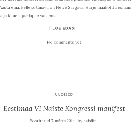
ja Aasta ema, kelleks tänavu on Helve Särgava. Harju maakohtu esina
a ja kuue lapselapse vanaema.
LOE EDASI
No comments yet
UUDISED
Eestimaa VI Naiste Kongressi manifest
Postitatud
by
7. märts 2014
naisliit