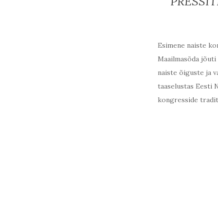
PRESSITE
Esimene naiste kong
Maailmasõda jõuti 
naiste õiguste ja 
taaselustas Eesti 
kongresside tradit