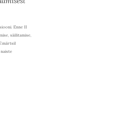
damisest
siooni. Enne II
ise, säilitamise,
7.märtsil
 naiste