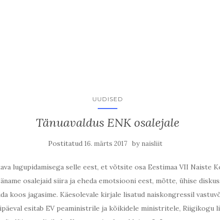
UUDISED
Tänuavaldus ENK osalejale
Postitatud
by
16. märts 2017
naisliit
a lugupidamisega selle eest, et võtsite osa Eestimaa VII Naiste K
 Täname osalejaid siira ja eheda emotsiooni eest, mõtte, ühise disku
a koos jagasime. Käesolevale kirjale lisatud naiskongressil vastuv
äeval esitab EV peaministrile ja kõikidele ministritele, Riigikogu l