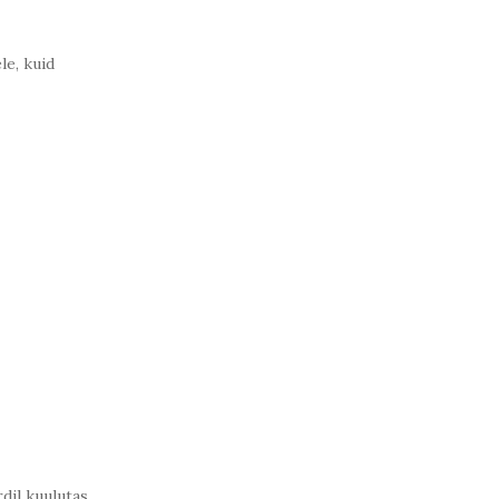
le, kuid
dil kuulutas