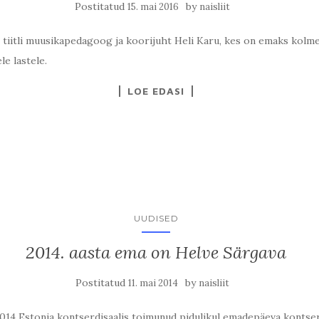
Postitatud
by
15. mai 2016
naisliit
e tiitli muusikapedagoog ja koorijuht Heli Karu, kes on emaks kolme
le lastele.
LOE EDASI
UUDISED
2014. aasta ema on Helve Särgava
Postitatud
by
11. mai 2014
naisliit
2014 Estonia kontserdisaalis toimunud pidulikul emadepäeva kontser