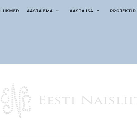
LIIKMED
AASTA EMA
AASTA ISA
PROJEKTID