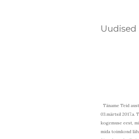
Uudised
Täname Teid austav
03.märtsil 2017.a.
kogemuse eest, mid
mida toimkond lähip