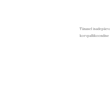
Tänasel isadepäeval
korvpallikoondise 