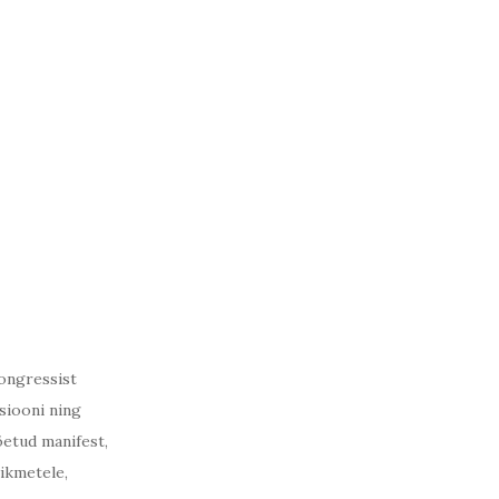
ongressist
ssiooni ning
õetud manifest,
iikmetele,