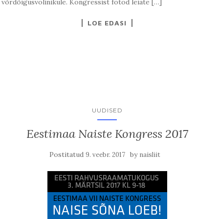
a võrdõigusvolinikule. Kongressist fotod leiate […]
LOE EDASI
UUDISED
Eestimaa Naiste Kongress 2017
Postitatud
by
9. veebr. 2017
naisliit