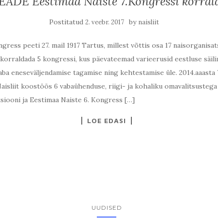
ADE Eestimaa Naiste 7.Kongressi korral
Postitatud
by
2. veebr. 2017
naisliit
ress peeti 27. mail 1917 Tartus, millest võttis osa 17 naisorganisat
korraldada 5 kongressi, kus päevateemad varieerusid eestluse säilim
vaba eneseväljendamise tagamise ning kehtestamise üle. 2014.aaasta 
Naisliit koostöös 6 vabaühenduse, riigi- ja kohaliku omavalitsustega
siooni ja Eestimaa Naiste 6. Kongress […]
LOE EDASI
UUDISED