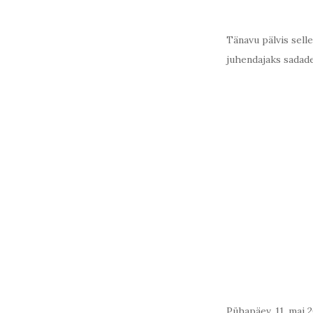
Tänavu pälvis sell
juhendajaks sadade
Pühapäev, 11. mai 